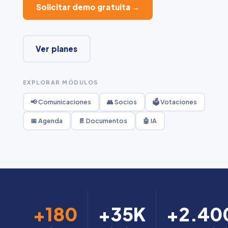
Solicitar demo gratuita →
Ver planes
EXPLORAR MÓDULOS
📢 Comunicaciones
👥 Socios
🗳️ Votaciones
📅 Agenda
📄 Documentos
🤖 IA
+180
+35K
+2.40