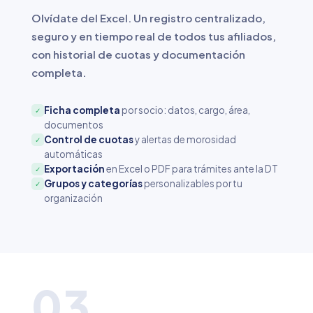
Olvídate del Excel. Un registro centralizado,
seguro y en tiempo real de todos tus afiliados,
con historial de cuotas y documentación
completa.
Ficha completa
por socio: datos, cargo, área,
✓
documentos
Control de cuotas
y alertas de morosidad
✓
automáticas
Exportación
en Excel o PDF para trámites ante la DT
✓
Grupos y categorías
personalizables por tu
✓
organización
03