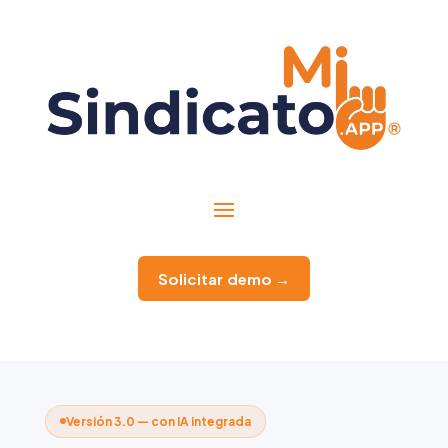
Solicitar demo →
Versión 3.0 — con IA integrada