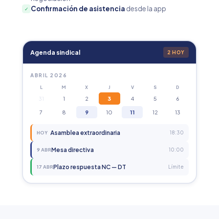
Confirmación de asistencia
desde la app
✓
Agenda sindical
2 HOY
ABRIL 2026
L
M
X
J
V
S
D
31
1
2
3
4
5
6
7
8
9
10
11
12
13
Asamblea extraordinaria
HOY
18:30
Mesa directiva
9 ABR
10:00
Plazo respuesta NC — DT
17 ABR
Límite