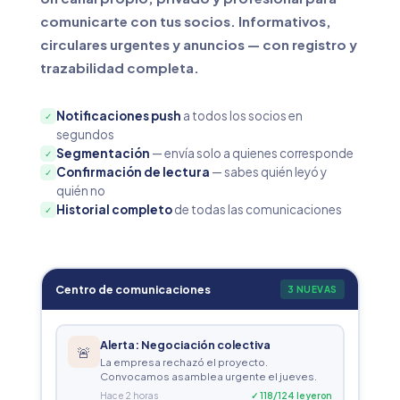
comunicarte con tus socios. Informativos,
circulares urgentes y anuncios — con registro y
trazabilidad completa.
Notificaciones push
a todos los socios en
✓
segundos
Segmentación
— envía solo a quienes corresponde
✓
Confirmación de lectura
— sabes quién leyó y
✓
quién no
Historial completo
de todas las comunicaciones
✓
Centro de comunicaciones
3 NUEVAS
Alerta: Negociación colectiva
🚨
La empresa rechazó el proyecto.
Convocamos asamblea urgente el jueves.
Hace 2 horas
✓ 118/124 leyeron