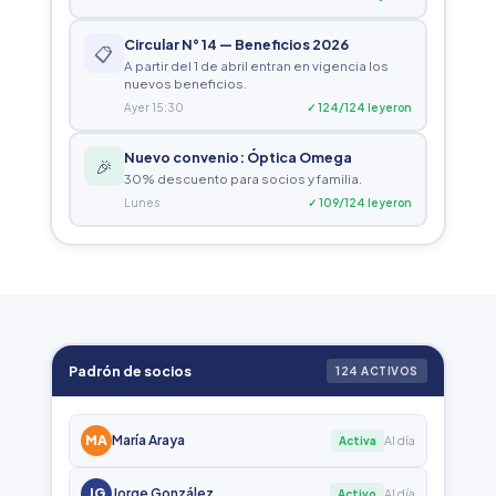
Circular N° 14 — Beneficios 2026
📋
A partir del 1 de abril entran en vigencia los
nuevos beneficios.
Ayer 15:30
✓ 124/124 leyeron
Nuevo convenio: Óptica Omega
🎉
30% descuento para socios y familia.
Lunes
✓ 109/124 leyeron
Padrón de socios
124 ACTIVOS
MA
María Araya
Al día
Activa
JG
Jorge González
Al día
Activo