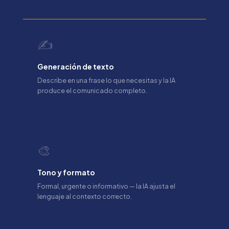
✍️
Generación de texto
Describe en una frase lo que necesitas y la IA
produce el comunicado completo.
🎨
Tono y formato
Formal, urgente o informativo — la IA ajusta el
lenguaje al contexto correcto.