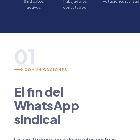
Sindicatos
Trabajadores
Votaciones realizad
activos
conectados
01
📢 COMUNICACIONES
El fin del
WhatsApp
sindical
Un canal propio, privado y profesional para