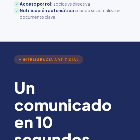
Acceso por rol:
socios vs directiva
✓
Notificación automática
cuando se actualiza un
✓
documento clave
✦ INTELIGENCIA ARTIFICIAL
Un
comunicado
en 10
segundos