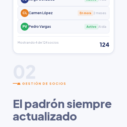
CL
Carmen López
2 meses
En mora
PV
Pedro Vargas
Al día
Activo
Mostrando 4 de 124 socios
124
02
👥 GESTIÓN DE SOCIOS
El padrón siempre
actualizado