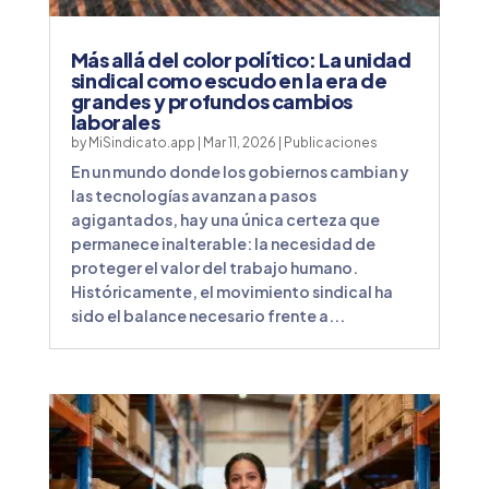
Más allá del color político: La unidad
sindical como escudo en la era de
grandes y profundos cambios
laborales
by
MiSindicato.app
|
Mar 11, 2026
|
Publicaciones
En un mundo donde los gobiernos cambian y
las tecnologías avanzan a pasos
agigantados, hay una única certeza que
permanece inalterable: la necesidad de
proteger el valor del trabajo humano.
Históricamente, el movimiento sindical ha
sido el balance necesario frente a...