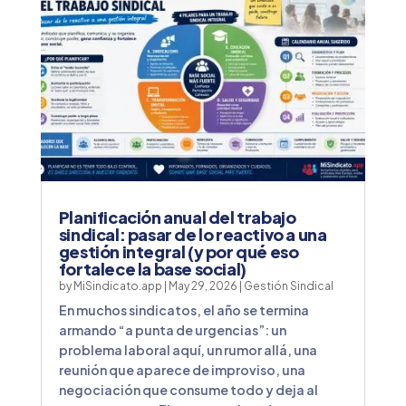
Planificación anual del trabajo
sindical: pasar de lo reactivo a una
gestión integral (y por qué eso
fortalece la base social)
by
MiSindicato.app
|
May 29, 2026
|
Gestión Sindical
En muchos sindicatos, el año se termina
armando “a punta de urgencias”: un
problema laboral aquí, un rumor allá, una
reunión que aparece de improviso, una
negociación que consume todo y deja al