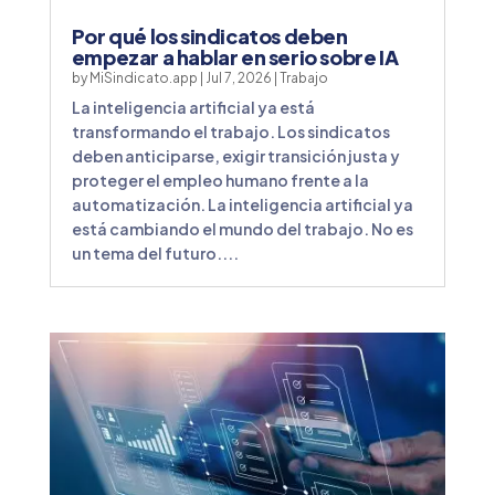
Por qué los sindicatos deben
empezar a hablar en serio sobre IA
by
MiSindicato.app
|
Jul 7, 2026
|
Trabajo
La inteligencia artificial ya está
transformando el trabajo. Los sindicatos
deben anticiparse, exigir transición justa y
proteger el empleo humano frente a la
automatización. La inteligencia artificial ya
está cambiando el mundo del trabajo. No es
un tema del futuro....