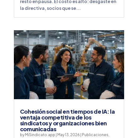
resto en pausa. El costo es alto: desgaste en
la directiva, socios que se...
Cohesión social en tiempos de IA: la
ventaja competitiva de los
sindicatos y organizaciones bien
comunicadas
by
MiSindicato.app
|
May 13, 2026
|
Publicaciones
,