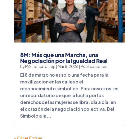
8M: Más que una Marcha, una
Negociación por la Igualdad Real
by
MiSindicato.app
|
Mar 8, 2026
|
Publicaciones
El 8 de marzo no es solo una fecha para la
movilización en las calles o el
reconocimiento simbólico. Para nosotros, es
un recordatorio de que la lucha por los
derechos de las mujeres se libra, día a día, en
el corazón de la negociación colectiva. Del
Símbolo a la...
« Older Entries