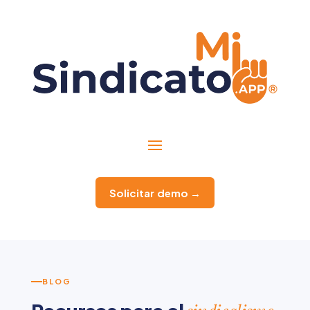
Solicitar demo →
BLOG