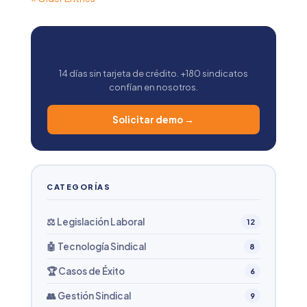
Prueba MiSindicato gratis
14 días sin tarjeta de crédito. +180 sindicatos
confían en nosotros.
Solicitar demo →
CATEGORÍAS
⚖️ Legislación Laboral
12
🤖 Tecnología Sindical
8
🏆 Casos de Éxito
6
👥 Gestión Sindical
9