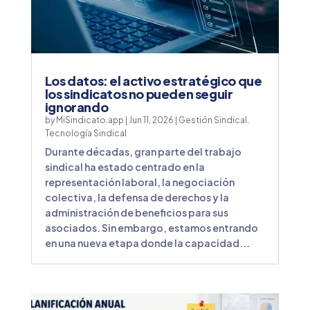
Los datos: el activo estratégico que
los sindicatos no pueden seguir
ignorando
by
MiSindicato.app
|
Jun 11, 2026
|
Gestión Sindical
,
Tecnología Sindical
Durante décadas, gran parte del trabajo
sindical ha estado centrado en la
representación laboral, la negociación
colectiva, la defensa de derechos y la
administración de beneficios para sus
asociados. Sin embargo, estamos entrando
en una nueva etapa donde la capacidad...