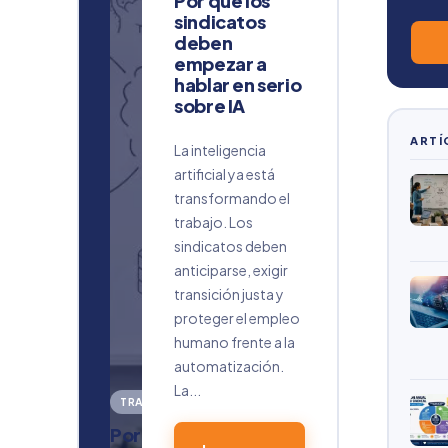
Por qué los
sindicatos
deben
empezar a
hablar en serio
sobre IA
ARTÍ
La inteligencia
artificial ya está
transformando el
trabajo. Los
sindicatos deben
anticiparse, exigir
transición justa y
proteger el empleo
humano frente a la
automatización.
La...
TRABAJO
Por qué