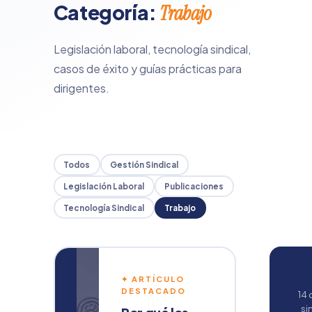
Categoría:
Trabajo
Legislación laboral, tecnología sindical,
casos de éxito y guías prácticas para
dirigentes.
Todos
Gestión Sindical
Legislación Laboral
Publicaciones
Tecnología Sindical
Trabajo
Pr
✦ ARTÍCULO
DESTACADO
14 
si