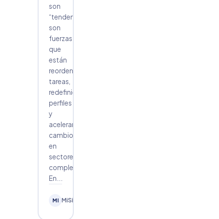
son
“tendencias”:
son
fuerzas
que
están
reordenando
tareas,
redefiniendo
perfiles
y
acelerando
cambios
en
sectores
completos.
En...
Leer
MiSindicato.app
MI
→